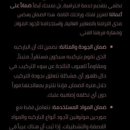
نكتفي بتقديم خدمة احترافية، بل نمنحك أيضاً
ضماناً على
أعمالنا
لتعزيز ثقتك وراحتك التامة. هذا الضمان يعكس
مدى التزامنا بالمعايير العالية، واستخدامنا لأجود المواد،
ومهارة فريقنا الفني.
ضمان الجودة والمتانة:
نضمن لك أن الباركيه
الذي نقوم بتركيبه سيكون مستقراً، متيناً،
ومقاوماً للعيوب الناتجة عن سوء التركيب. في
حال ظهور أي مشكلة تتعلق بجودة التركيب
خلال فترة الضمان، فإننا نلتزم بمعالجتها فوراً
دون أي تكلفة إضافية عليك.
ضمان المواد المستخدمة:
نتعامل فقط مع
موردين موثوقين لأجود أنواع الباركيه والمواد
اللاصقة والتشطيبات. إذا ثبت أن هناك عيباً في