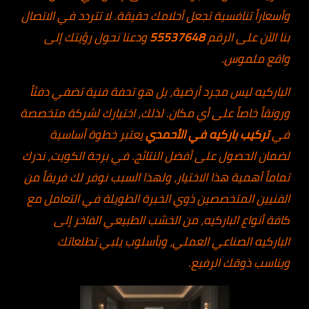
وأسعاراً تنافسية تجعل أحلامك حقيقة. لا تتردد في الاتصال
بنا الآن على الرقم
55537648
ودعنا نحول رؤيتك إلى
واقع ملموس.
الباركيه ليس مجرد أرضية، بل هو تحفة فنية تضفي دفئاً
ورونقاً خاصاً على أي مكان. لذلك، اختيارك لشركة متخصصة
في
تركيب باركيه في الأحمدي
يعتبر خطوة أساسية
لضمان الحصول على أفضل النتائج. في برجة الكويت، ندرك
تماماً أهمية هذا الاختيار، ولهذا السبب نوفر لك فريقاً من
الفنيين المتخصصين ذوي الخبرة الطويلة في التعامل مع
كافة أنواع
الباركيه
، من الخشب الطبيعي الفاخر إلى
الباركيه الصناعي العملي، وبأسلوب يلبي تطلعاتك
ويناسب ذوقك الرفيع.