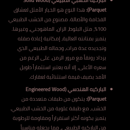
الباركيه الخشبي الطبيعي (Solid Wood
Parquet):
هذا النوع هو الخيار الأمثل لعشاق
الفخامة والأصالة. مصنوع من الخشب الطبيعي
100%، مثل البلوط، الزان، الماهوجني، وغيرها.
يتميز بمتانته العالية، إمكانية إعادة صقله
وتجديده عدة مرات، وجماله الطبيعي الذي
يزداد رونقاً مع مرور الزمن. على الرغم من
سعره الأعلى، إلا أنه يعتبر استثماراً طويل
الأمد يضيف قيمة استثنائية لعقارك.
الباركيه الهندسي (Engineered Wood
Parquet):
يتكون من طبقات متعددة من
الخشب، مع طبقة علوية من الخشب الطبيعي.
يتميز بكونه أكثر استقراراً ومقاومة للرطوبة
من الباركيه الطبيعي، مما يجعله مناسباً