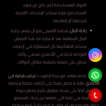
المواد المستخدمة (غير ناتج عن سوء
الاستخدام)، فإننا سنتخذ الإجراءات اللازمة
لتبديلها أو إصلاحها.
راحة البال:
هدفنا الأسمى هو أن تشعر براحة
البال المطلقة بعد اختيارك لنا. هذا الضمان
يمنحك الطمأنينة بأن استثمارك في أرضيات
الباركيه لديك في الأحمدي محمي، وأنك
تحصل على قيمة حقيقية مقابل أموالك.
بالتالي، عندما تتعاقد مع برجة الكويت لـ
تركيب باركيه في
الأحمدي
، فإنك لا تحصل فقط على أرضيات جميلة وعملية،
بل تحصل أيضاً على شريك موثوق يلتزم بضمان جودة
عمله. هذه هي ثقتنا التي نضعها بين يديك، لتستمتع
بجمال الباركيه دون أي قلق. لا تفكر كثيراً، ارفع سماعة