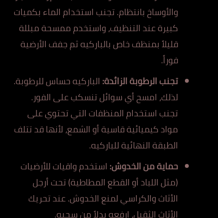
والأوساخ بانتظام. تجنب استخدام الماء بكميات
كبيرة عند التنظيف، واستخدم ممسحة مبللة
قليلاً بمنظف خاص بالباركيه ثم جفف الأرضية
فوراً.
تجنب الرطوبة الزائدة:
الباركيه حساس للرطوبة.
لذلك، امسح أي سوائل تنسكب على الفور.
تجنب استخدام المنظفات التي تحتوي على
مواد كيميائية قاسية أو الشمع، لأنها قد تتلف
الطبقة النهائية للباركيه.
حماية من الخدوش:
استخدم واقيات للأرضيات
(مثل اللباد أو القطع المطاطية) تحت أرجل
الأثاث والكراسي لمنع الخدوش. عند تحريك
الأثاث الثقيل، ارفعه بدلاً من سحبه.