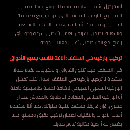
الفحيحيل
تشمل معاينة دقيقة للموقع، مساعدة في
اختيار نوع الباركيه المناسب الذي يتوافق مع تصميمك
الداخلي وميزانيتك، ثم البدء بعملية التركيب السريعة
والفعالة. نضمن لك إنجاز العمل بأقصى سرعة ودون أي
إزعاج، مع الحفاظ على أعلى معايير الجودة.
تركيب باركيه في المنقف: أناقة تناسب جميع الأذواق
في المنقف، حيث تتنوع الأذواق والاحتياجات، نقدم حلولاً
مبتكرة لـ
تركيب باركيه في المنقف
. سواء كنت تفضل
الباركيه الخشبي الطبيعي لإضافة لمسة كلاسيكية دافئة،
أو الباركيه الصناعي المقاوم للرطوبة والخدوش لمنزل
عصري، فإن فريقنا مستعد لتلبية طلباتك. كما أننا نستخدم
أحدث الأدوات والتقنيات لضمان تركيب دقيق ومستوٍ، مما
يضمن لك أرضية مثالية تدوم طويلاً.