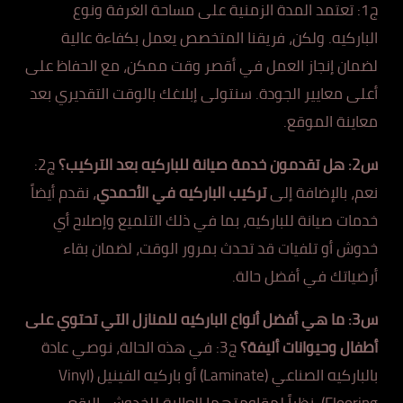
ج1: تعتمد المدة الزمنية على مساحة الغرفة ونوع
الباركيه. ولكن، فريقنا المتخصص يعمل بكفاءة عالية
لضمان إنجاز العمل في أقصر وقت ممكن، مع الحفاظ على
أعلى معايير الجودة. سنتولى إبلاغك بالوقت التقديري بعد
معاينة الموقع.
س2: هل تقدمون خدمة صيانة للباركيه بعد التركيب؟
ج2:
نعم، بالإضافة إلى
تركيب الباركيه في الأحمدي
، نقدم أيضاً
خدمات صيانة للباركيه، بما في ذلك التلميع وإصلاح أي
خدوش أو تلفيات قد تحدث بمرور الوقت، لضمان بقاء
أرضياتك في أفضل حالة.
س3: ما هي أفضل أنواع الباركيه للمنازل التي تحتوي على
أطفال وحيوانات أليفة؟
ج3: في هذه الحالة، نوصي عادة
بالباركيه الصناعي (Laminate) أو باركيه الفينيل (Vinyl
Flooring)، نظراً لمقاومتهما العالية للخدوش، البقع،