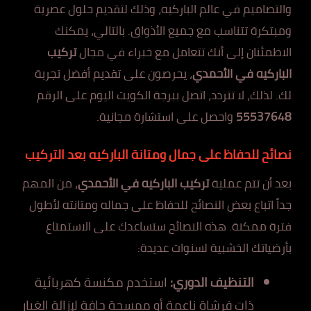
والتصاميم في عالم الباركيه، وذلك لتقديم حلول عصرية
ومبتكرة تتناسب مع جميع الأذواق. بالتالي، يمكنك
الاطمئنان إلى أنك تتعامل مع خبراء في مجال
تركيب
الباركيه في الأحمدي
، يحرصون على تقديم أفضل تجربة
لك. لذلك، لا تتردد، اتصل ببرجة الكويت اليوم على الرقم
55537648
واحصل على استشارة مجانية.
نصائح للحفاظ على جمال ومتانة الباركيه بعد التركيب
بعد أن تتم عملية
تركيب الباركيه في الأحمدي
، من المهم
جداً اتباع بعض النصائح للحفاظ على جماله ومتانته لأطول
فترة ممكنة. هذه النصائح ستساعدك على الاستمتاع
بأرضياتك الخشبية لسنوات عديدة:
التنظيف الدوري:
استخدم مكنسة كهربائية
ذات فرشاة ناعمة أو ممسحة جافة لإزالة الغبار