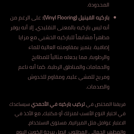
المحدودة.
باركيه الفينيل (Vinyl Flooring):
على الرغم من
أنه ليس باركيه بالمعنى التقليدي، إلا أنه يوفر
مظهراً مشابهاً للباركيه الخشبي مع مزايا
إضافية. يتميز بمقاومته العالية للماء
والرطوبة، مما يجعله مثالياً للمطابخ
والحمامات والمناطق الرطبة. كما أنه ناعم
ومريح للمشي عليه، ومقاوم للخدوش
والصدمات.
فريقنا المختص في
تركيب باركيه في الأحمدي
سيساعدك
في اختيار النوع الأنسب لمنزلك أو مكتبك، مع الأخذ في
الاعتبار عوامل مثل الميزانية، مستوى الاستخدام،
والمظهر الجمالي المطلوب. اتصل ببرجة الكويت اليوم