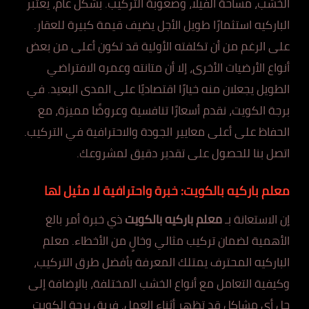
الخشب، مساحة الفيلا، وصعوبة التركيب. بشكل عام، يعتبر
الباركيه استثمارًا طويل الأجل يضيف قيمة كبيرة للعقار.
على الرغم من أن تكلفته الأولية قد تكون أعلى من بعض
أنواع الأرضيات الأخرى، إلا أن متانته وعمره الافتراضي
الطويل يجعلان منه خيارًا اقتصاديًا على المدى البعيد. في
برجة الكويت، نقدم أسعارًا تنافسية وعروضًا مميزة، مع
الحفاظ على أعلى معايير الجودة والاحترافية في التركيب.
اتصل بنا للحصول على تقدير دقيق لمشروعك.
معلم باركيه بالكويت: خبرة واحترافية لا مثيل لها
إن الاستعانة بـ
معلم باركيه بالكويت
ذي خبرة أمر بالغ
الأهمية لضمان تركيب مثالي وخالٍ من الأخطاء. معلم
الباركيه المحترف يمتلك المعرفة بأفضل طرق التركيب،
وكيفية التعامل مع أنواع الخشب المختلفة، بالإضافة إلى
حل أي مشاكل قد تظهر أثناء العمل. فريق برجة الكويت