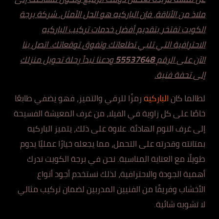
ملاذ من الأناقة، فإن الباركيه هو الحل الأمثل. شركة برجة
الكويت تفتخر بتقديم أفضل خدمات تركيب الباركيه
الاحترافية التي تلبي تطلعاتك وتفوق توقعاتك. اتصل بنا
الآن على الرقم
55537648
ودعنا نبدأ رحلة تحويل منزلك
إلى تحفة فنية.
لطالما كان
الباركيه
رمزًا للرقي والتميز، فهو يضفي طابعًا
خاصًا على كل زاوية في الفيلا، من غرف المعيشة الفسيحة
إلى غرف النوم الهادئة. علاوة على ذلك، يتميز الباركيه
بمتانته وقدرته على التحمل، مما يجعله خيارًا عمليًا يدوم
طويلًا مع العناية المناسبة. نحن في برجة الكويت ندرك
أهمية الجودة والاحترافية، لذلك نستخدم أجود أنواع
الأخشاب وفريقًا من الفنيين المدربين لضمان تركيب مثالي
لا تشوبه شائبة.