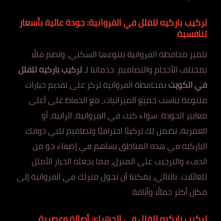
تركيب باركيه للفلل في الفروانية: جودة عالية بأسعار
تنافسية
تتميز محافظة الفروانية بتنوعها السكني، وتضم فللًا
بمختلف الأحجام والتصاميم. خدماتنا لـ
تركيب باركيه للفلل
في الكويت
بمحافظة الفروانية تركز على تقديم خيارات
متنوعة تناسب جميع الميزانيات، مع الحفاظ على أعلى
معايير الجودة. سواء كنت في الفروانية، الرابية، أو
العمرية، نضمن لك تركيبًا احترافيًا وتصاميم تلبي ذوقك.
الباركيه في هذه المناطق يساهم في إضفاء جو من
الدفء والترحيب على المنزل، مما يجعله الخيار الأمثل
للعائلات. بالتالي، يمكننا أن نحول منزلك في الفروانية إلى
مكان أكثر جمالًا وأناقة.
تركيب باركيه للفلل في الجهراء: أصالة وعصرية