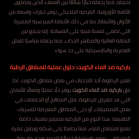
تحمله، مما يجعله خيارًا شائعًا بين العملاء الذين يفضلون
الأناقة الأوروبية. الباركيه البلجيكي يوفر خيارات واسعة من
الألوان والأنماط، بما في ذلك الأنماط الهندسية المميزة
التي تضفي لمسة فنية على المساحة. إنه يجمع بين
المتانة العالية والمظهر الجذاب، مما يجعله مناسبًا للفلل
العصرية والكلاسيكية على حد سواء.
باركيه ضد الماء الكويت: حلول عملية للمناطق الرطبة
تعتبر الرطوبة أحد التحديات في بعض مناطق الكويت. لذا،
فإن
باركيه ضد الماء الكويت
يوفر حلًا عمليًا وفعالًا للأماكن
التي قد تتعرض للرطوبة، مثل المطابخ أو الحمامات في
بعض التصميمات، أو حتى المناطق المعرضة للتسربات
الطفيفة. هذا النوع من الباركيه مصمم بتقنيات خاصة
تمنع امتصاص الماء، مما يحافظ على شكله ويطيل عمره
الافتراضي. ننصح باستشارة خبرائنا لتحديد مدى ملاءمة