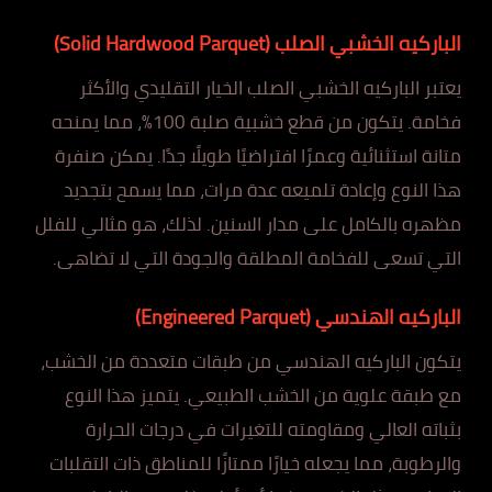
الباركيه الخشبي الصلب (Solid Hardwood Parquet)
يعتبر الباركيه الخشبي الصلب الخيار التقليدي والأكثر
فخامة. يتكون من قطع خشبية صلبة 100%، مما يمنحه
متانة استثنائية وعمرًا افتراضيًا طويلًا جدًا. يمكن صنفرة
هذا النوع وإعادة تلميعه عدة مرات، مما يسمح بتجديد
مظهره بالكامل على مدار السنين. لذلك، هو مثالي للفلل
التي تسعى للفخامة المطلقة والجودة التي لا تضاهى.
الباركيه الهندسي (Engineered Parquet)
يتكون الباركيه الهندسي من طبقات متعددة من الخشب،
مع طبقة علوية من الخشب الطبيعي. يتميز هذا النوع
بثباته العالي ومقاومته للتغيرات في درجات الحرارة
والرطوبة، مما يجعله خيارًا ممتازًا للمناطق ذات التقلبات