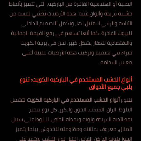
الصلبة أو الهندسية الفاخرة من الباركيه، التي تتميز بأنماط
خشبية فريدة وألوان غنية. هذه الأرضيات تضفي لمسة من
الأناقة والرقي لا مثيل لها، وتكمل التصميم الداخلي
للبيوت الفاخرة. كما أنها تساهم في رفع القيمة الجمالية
والاقتصادية للعقار بشكل كبير. نحن في برجة الكويت
خبراء في تصميم وتركيب هذه الأرضيات لتلبية أعلى
معايير الفخامة.
أنواع الخشب المستخدم في الباركيه الكويت: تنوع
يلبي جميع الأذواق
تتنوع
أنواع الخشب المستخدم في الباركيه الكويت
لتشمل
البلوط، الزان، القيقب، الجوز، والكرز، كل نوع يتميز
بخصائصه الفريدة ولونه ونمطه الخاص. البلوط على سبيل
المثال، معروف بمتانته ومقاومته للخدوش، بينما يتميز
الجوز بلونه الداكن الفاخر. اختيار نوع الخشب يعتمد على