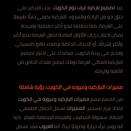
عند
تصميم باركيه غرف نوم الكويت
، يجب التركيز على
خلق جو من الراحة والهدوء. الباركيه يضفي دفئًا طبيعيًا
على الغرفة، مما يجعلها تبدو أكثر حميمية ومريحة.
يمكن اختيار درجات الألوان الفاتحة لجعل الغرفة تبدو أكبر
وأكثر إشراقًا، أو الدرجات الداكنة لإضفاء طابع كلاسيكي
وفخم. في برجة الكويت، نساعدك على اختيار تصميم
الباركيه المثالي لغرفة نومك ليصبح ملاذك الخاص من
الأناقة والراحة.
مميزات الباركيه وعيوبه في الكويت: رؤية شاملة
من المهم فهم
مميزات الباركيه وعيوبه في الكويت
لاتخاذ قرار مستنير.
المميزات
تشمل الجمال الطبيعي،
المتانة، سهولة التنظيف، والقيمة المضافة للعقار. كما
أنه يوفر عزلًا حراريًا وصوتيًا جيدًا. أما
العيوب
فقد تشمل