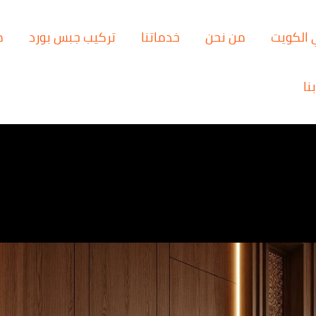
 الكويت
من نحن
خدماتنا
تركيب جبس بورد
م
نا