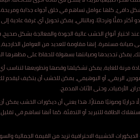
ل دافئ، كلها عوامل تساهم في خلق أجواء جذابة ومريحة.
 أكثر دفئًا وترحابًا. وبالتالي، يمكن تحويل أي غرفة عادية إلى
ند اختيار أنواع الخشب عالية الجودة والمعالجة بشكل صحيح، ف
ى صيانة مستمرة. إنها مقاومة للعديد من العوامل الخارجية، و
لك، يمكن تجديدها وصيانتها بسهولة للحفاظ على مظهرها الج
ة مرنة للغاية، يمكن تشكيلها وقصها وتطويعها لتناسب أي 
ودرن، الريفي، أو البوهيمي، يمكن للخشب أن يتكيف ليقدم لك 
ن، الأرضيات، وحتى الأثاث المدمج.
ا حراريًا وصوتيًا ممتازًا. هذا يعني أن ديكورات الخشب يمكن 
ستهلاك الطاقة للتبريد أو التدفئة. كما أنها تساهم في تقليل 
لديكورات الخشبية الاحترافية تزيد من القيمة الجمالية والسو