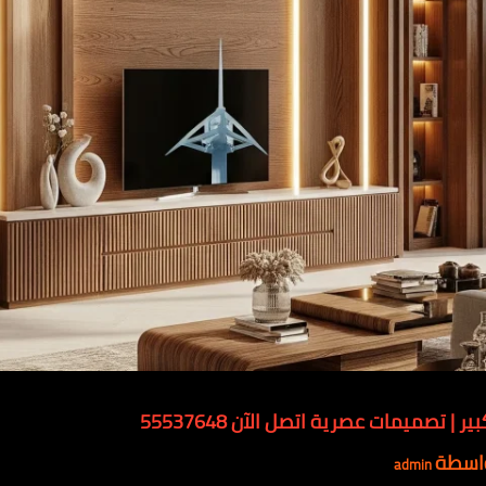
تصميمات عصرية اتصل الآن 55537648
اسطة
admin