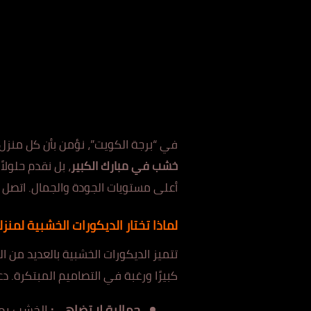
في “برجة الكويت”، نؤمن بأن كل منز
خشب في مبارك الكبير
، بل نقدم حلولا
أعلى مستويات الجودة والجمال. اتصل بنا الآن على 55537648 ودعنا نب
لماذا تختار الديكورات الخشبية لمنز
تتميز الديكورات الخشبية بالعديد من ال
كبيرًا ورغبة في التصاميم المبتكرة. دع
جمالية لا تضاهى:
الخشب يمتل