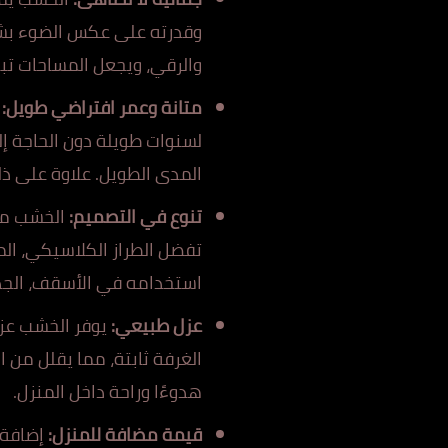
وقدرته على عكس الضوء بشك
والرقي، ويجعل المساحات تبدو
متانة وعمر افتراضي طويل:
ع
لسنوات طويلة دون الحاجة إل
المدى الطويل. علاوة على ذ
تنوع في التصميم:
الخشب ماد
تفضل الطراز الكلاسيكي، الم
استخدامه في الأسقف، الجدرا
عزل طبيعي:
يوفر الخشب عزلً
الغرفة ثابتة، مما يقلل من ا
هدوءًا وراحة داخل المنزل.
قيمة مضافة للمنزل:
إضافة ا