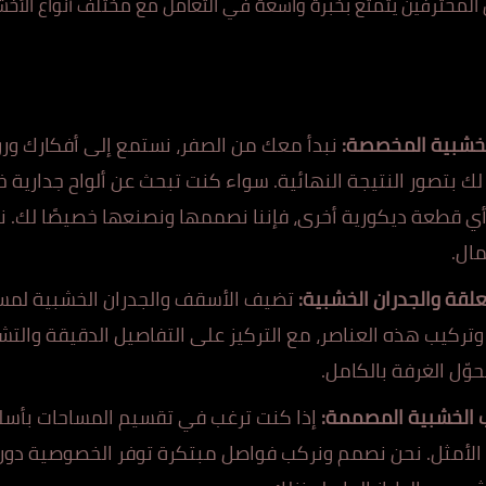
ين المحترفين يتمتع بخبرة واسعة في التعامل مع مختلف أنواع الأخ
لخشبية المخصصة:
نبدأ معك من الصفر، نستمع إلى أفكارك ورؤ
 لك بتصور النتيجة النهائية. سواء كنت تبحث عن ألواح جداري
ي قطعة ديكورية أخرى، فإننا نصممها ونصنعها خصيصًا لك. نس
مال.
لقة والجدران الخشبية:
تضيف الأسقف والجدران الخشبية لمسة
تركيب هذه العناصر، مع التركيز على التفاصيل الدقيقة والتشطي
وّل الغرفة بالكامل.
ب الخشبية المصممة:
إذا كنت ترغب في تقسيم المساحات بأسل
ر الأمثل. نحن نصمم ونركب فواصل مبتكرة توفر الخصوصية دون 