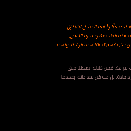
 دفئًا وأناقة لا مثيل لها؟ إن
بمادته الطبيعية وسحره الخاص،
يت”، نفهم تمامًا هذه الرغبة، ولهذا
 ببراعة. فمن خلاله، يمكننا خلق
 مادة، بل هو فن بحد ذاته، وعندما