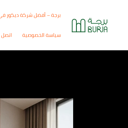
خطي
لى
برجة – أفضل شركة ديكور في
لمحتوى
سياسة الخصوصية
اتصل ب