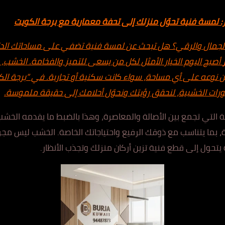
 لمسة فنية تحوّل منزلك إلى تحفة معمارية مع برجة الكويت
جمال والرقي؟ هل تبحث عن لمسة فنية تضفي على مساحاتك الداخلية
أصبح اليوم الخيار الأمثل لكل من يسعى للتميز والفخامة. الخشب، 
 نوعه على أي مساحة، سواء كانت سكنية أو تجارية. في “برجة الكو
كورات الخشبية، لنحقق رؤيتك ونحوّل أحلامك إلى حقيقة ملموسة.
لية التي تجمع بين الأصالة والمعاصرة، وهذا بالضبط ما يقدمه الخشب
، بما يتناسب مع ذوقك الرفيع واحتياجاتك الخاصة. الخشب ليس مجرد
 يتحول إلى قطع فنية تزين أركان منزلك وتجذب الأنظار.