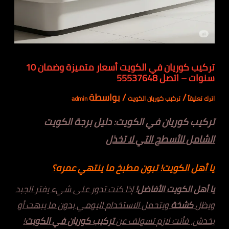
تركيب كوريان في الكويت أسعار متميزة وضمان 10
سنوات – اتصل 55537648
/
/ بواسطة
اترك تعليقاً
تركيب كوريان الكويت
admin
تركيب كوريان في الكويت: دليل برجة الكويت
الشامل للأسطح التي لا تخذل
يا أهل الكويت! تبون مطبخ ما ينتهي عمره؟
يا أهل الكويت الأفاضل!
إذا كنت تدور على شيء يفتر الجبد
ويظل
كشخة
ويتحمل الاستخدام اليومي بدون ما يبهت أو
يخدش، فأنت لازم تسولف عن
تركيب كوريان في الكويت
!