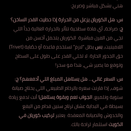
هني بشكل مباشر وصريح:
س: هل الكوريان يزعل من الحرارة إذا حطيت القدر الساخن؟
ج:
صراحة، أي مادة سطحية تتأثر بالحرارة العالية جداً اللي
تجي من الفرن مباشرة. الكوريان يتحمل أحسن من
اللامينيت،
بس
يظل “لازم” تستخدم قاعدة أو حصّاية (Trivet)
حق الجدور الحارة. لا تخلي القدر على طول على السطح
وتوقع ما يصير شي، هذا مو سحر!
س: السعر غالي… هل يستاهل المبلغ اللي أدفعهم؟
ج:
شوف، إذا قارنت سعره بالرخام الطبيعي اللي يحتاج صيانة
سنوية وتلميع،
الجواب نعم وبقوة يستاهل!
أنت تدفع زيادة
بسيطة في البداية عشان ترتاح سنين قدام من البقع
والخدوش والصيانة المعقدة. يعتبر
تركيب كوريان في
الكويت
استثمار لراحة بالك.