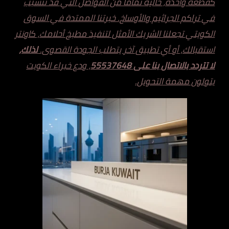
كقطعة واحدة، خالية تماماً من الفواصل التي قد تتسبب
في تراكم الجراثيم والأوساخ. خبرتنا الممتدة في السوق
الكويتي تجعلنا الشريك الأمثل لتنفيذ مطبخ أحلامك، كاونتر
استقبالك، أو أي تطبيق آخر يتطلب الجودة القصوى.
لذلك،
لا تتردد بالاتصال بنا على 55537648
، ودع خبراء الكويت
يتولون مهمة التحويل.