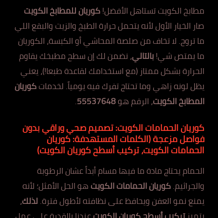
مطابخ الكويت تستاهل الأفضل!
كوريان للمطابخ الكويت
صار الخيار الأول لأنه يتحمل حرارة الطبخ والزيت والبقع اللي
ما تروح. لا تخاف من صلصة المحاشي أو الكبسة، الكوريان
ما يمتص شي!
بالتالي
، نضمن لك إن سطح مطبخك يقاوم
الحرارة بشكل ممتاز (مع استخدامك لقاعدة طبعا!)، يعني
يظل لونه زاهي وما تحتاج تفرك فيه يومياً. لخدمات
كوريان
المطابخ الكويت
، الرقم هو
55537648
.
كوريان الحمامات الكويت: تصميم صحي وراقي بدون
فواصل مزعجة
(الكلمات المستهدفة: كوريان
الحمامات الكويت، تركيب أسطح كوريان الكويت)
الحمام يحتاج مادة ما فيها مسام أبداً عشان الرطوبة
والجراثيم.
كوريان الحمامات الكويت
هو الحل الأمثل؛ لأنه
يمنع نمو العفن ويحافظ على نظافته لأطول فترة.
لذلك
،
يتميز
تركيب أسطح كوريان الكويت
عندنا بالقدرة على عمل