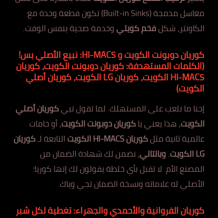
مغاسل مدمجة (Built-in Sinks) تكون قطعة وحدة مع
الكاونتر، شكل
فخم كويتي
وخدمة صحية بنفس الوقت.
كوريان دوبونت الكويت و HI-MACS: نبيع الأصلي بس!
(الكلمات المستهدفة: كوريان دوبونت الكويت، كوريان
HI-MACS الكويت، كوريان LG الكويت، كوريان أصلي
الكويت)
إحنا ما نلعب على المستهلك. لما تقول نبي
كوريان أصلي
الكويت
، هذا يعني يا
كوريان دوبونت الكويت
، أو خامات
عالمية ثانية مثل
كوريان HI-MACS الكويت
التابعة لـ
كوريان
LG الكويت
.
وبالتالي
، نضمن لك شهادة الضمان من
المصنع الأم. لا تقبل بأي خلطة يقولون لك إنها كوريا؛
الأصلي له علاماته ونسخة الضمان تجي وياك.
كوريان الفروانية والأحمدي والجهراء: تغطية لكل شبر