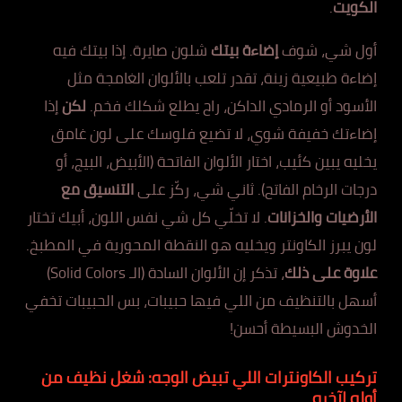
الكويت
.
أول شي، شوف
إضاءة بيتك
شلون صايرة. إذا بيتك فيه
إضاءة طبيعية زينة، تقدر تلعب بالألوان الغامجة مثل
الأسود أو الرمادي الداكن، راح يطلع شكلك فخم.
لكن
إذا
إضاءتك خفيفة شوي، لا تضيع فلوسك على لون غامق
يخليه يبين كئيب، اختار الألوان الفاتحة (الأبيض، البيج، أو
درجات الرخام الفاتح). ثاني شي، ركّز على
التنسيق مع
الأرضيات والخزانات
. لا تخلّي كل شي نفس اللون، أبيك تختار
لون يبرز الكاونتر ويخليه هو النقطة المحورية في المطبخ.
علاوة على ذلك
، تذكر إن الألوان السادة (الـ Solid Colors)
أسهل بالتنظيف من اللي فيها حبيبات، بس الحبيبات تخفي
الخدوش البسيطة أحسن!
تركيب الكاونترات اللي تبيض الوجه: شغل نظيف من
أوله لآخره