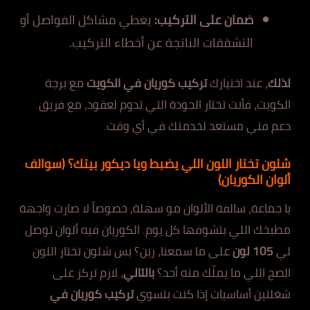
ضمان على التركيب:
يغطي مشاكل الفواصل أو
التشققات الناتجة عن أخطاء التركيب.
لذلك
، عند اختيارك
تركيب كوريان في الكويت
مع برجة
الكويت، فأنت تختار الجودة التي تدوم لعقود، مع فريق
دعم فني مستعد لخدمتك في أي وقت.
شلون تختار اللون اللي يضبط ويا ديكور بيتك؟ (سوالف
ألوان الكوريان)
يا جماعة، سالفة الألوان مو سهلة، خصوصاً لا صارت واجهة
مطبخك اللي بتشوفها كل يوم. الكوريان فيه ألوان توصل
لي
105 لون
على ما سمعنا، زين؟ بس شلون تختار اللون
الصح اللي ما يملّك منه أحد؟
بالتالي
، لازم تركز على
شغلتين أساسيات إذا كنت بتسوي
تركيب كوريان في