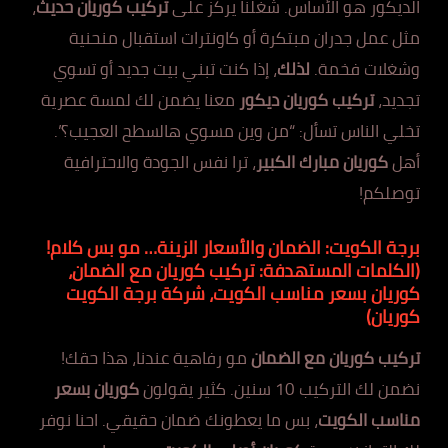
الديكور هو الأساس. شغلنا يركز على
تركيب كوريان حديث
،
مثل عمل جدران مبتكرة أو كاونترات استقبال منحنية
وشغلات فخمة.
لذلك
، إذا كنت تبني بيت جديد أو تسوي
تجديد،
تركيب كوريان ديكور
معنا يضمن لك لمسة عصرية
تخلي الناس تسأل: “من وين مسوي هالسطح العجيب؟”.
أهل
كوريان مبارك الكبير
، ترا نفس الجودة والاحترافية
توصلكم!
برجة الكويت: الضمان والأسعار الزينة… مو بس كلام!
(الكلمات المستهدفة: تركيب كوريان مع الضمان،
كوريان بسعر مناسب الكويت، شركة برجة الكويت
كوريان)
تركيب كوريان مع الضمان
مو رفاهية عندنا، هذا حقك!
نضمن لك التركيب 10 سنين. كثير يقولون
كوريان بسعر
مناسب الكويت
، بس ما يعطونك ضمان حقيقي. احنا نوفر