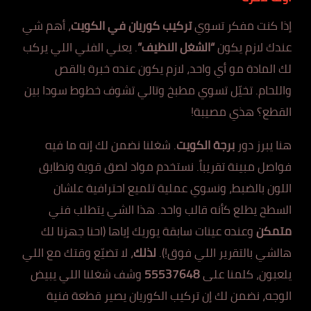
إذا كنت مفكر تسوي
تركيب كوريان في الكويت
، أهم شي
عندك لازم يكون
“الشغل النظيف”
. يعني الفني اللي يركب
لك المادة مو أي واحد، لازم يكون عنده خبرة بالقص
واللحام. تخيّل تسوي مطبخ وتالي تشوف خطوط سودا بين
القطع؟ هذي مصيبة!
هنا يبرز دور
برجة الكويت
. شغلنا نضمن لك إنه ما فيه
فواصل مبينة تقريباً. نستخدم مواد لصق قوية ونطابق
اللون بالضبط، ونسوي عملية تلميع احترافية علشان
السطح يطلع كأنه قالب واحد. هذا الشي يتطلب فني
متمكن
وعنده عينات سابقة يوريك إياها (احنا جهزنا لك
هالشي بالتقرير اللي فوق!).
لذلك
، لا تضيّع وقتك مع اللي
يلعبون، كلمنا على
55537648
وشف شغلنا اللي يبيض
الوجه، نضمن لك إن تركيب الكوريان يصير قطعة فنية