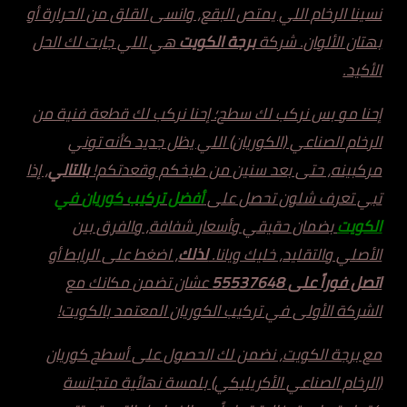
نسينا الرخام اللي يمتص البقع، وانسى القلق من الحرارة أو
بهتان الألوان. شركة
برجة الكويت
هي اللي جابت لك الحل
الأكيد.
إحنا مو بس نركب لك سطح؛ إحنا نركب لك قطعة فنية من
الرخام الصناعي (الكوريان) اللي يظل جديد كأنه توني
مركبينه، حتى بعد سنين من طبخكم وقعدتكم!
بالتالي
، إذا
تبي تعرف شلون تحصل على
أفضل تركيب
كوريان
في
الكويت
بضمان حقيقي وأسعار شفافة، والفرق بين
الأصلي والتقليد، خليك ويانا.
لذلك
، اضغط على الرابط أو
اتصل فوراً على 55537648
عشان تضمن مكانك مع
الشركة الأولى في تركيب الكوريان المعتمد بالكويت!
مع برجة الكويت، نضمن لك الحصول على أسطح كوريان
(الرخام الصناعي الأكريليكي) بلمسة نهائية متجانسة