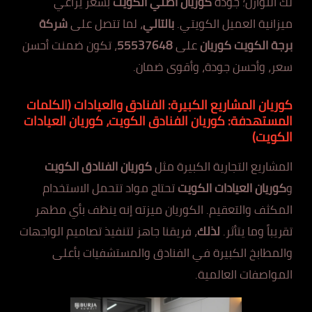
لك التوازن؛ جودة
كوريان أصلي الكويت
بسعر يراعي
ميزانية العميل الكويتي.
بالتالي
، لما تتصل على
شركة
برجة الكويت كوريان
على
55537648
، تكون ضمنت أحسن
سعر، وأحسن جودة، وأقوى ضمان.
كوريان المشاريع الكبيرة: الفنادق والعيادات
(الكلمات
المستهدفة: كوريان الفنادق الكويت، كوريان العيادات
الكويت)
المشاريع التجارية الكبيرة مثل
كوريان الفنادق الكويت
و
كوريان العيادات الكويت
تحتاج مواد تتحمل الاستخدام
المكثف والتعقيم. الكوريان ميزته إنه ينظف بأي مطهر
تقريباً وما يتأثر.
لذلك
، فريقنا جاهز لتنفيذ تصاميم الواجهات
والمطابخ الكبيرة في الفنادق والمستشفيات بأعلى
المواصفات العالمية.