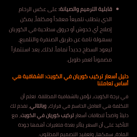
قابلية الترميم والصيانة:
على عكس الرخام
الذي يتطلب تلميعاً معقداً ومكلفاً، يمكن
إصلاح أي خدوش أو حروق سطحية في الكوريان
بسهولة تامة عن طريق الصنفرة والتلميع،
ليعود السطح جديداً تماماً. لذلك، يعد استثماراً
مضموناً لعمر طويل.
دليل أسعار تركيب كوريان في الكويت: الشفافية هي
أساس تعاملنا
في برجة الكويت، نؤمن بالشفافية المطلقة. نعلم أن
التكلفة هي العامل الحاسم في قرارك،
وبالتالي
، نقدم لك
دليلاً واضحاً لنطاقات أسعار
تركيب كوريان في الكويت
، مع
التأكيد على أن السعر يتأثر بعدة متغيرات أهمها جودة
المادة، سمكها، وتعقيد التصميم المطلوب.