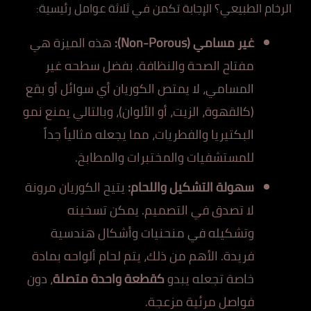
الرخام الطبيعي؟ الإجابة تكمن في ثلاثة عوامل رئيسية:
غير مسامي (Non-Porous):
هذه الميزة هي
مفتاح الصحة والنظافة. بفضل سطحه غير
المسامي، لا يمتص الكوريان أي سوائل أو بقع
(كالقهوة، الزيت، أو الألوان)، وبالتالي يمنع نمو
البكتيريا والفطريات، مما يجعله مثالياً جداً
للمستشفيات والمختبرات والمطابخ.
سهولة التشكيل واللحام:
يتيح الكوريان مرونة
لا تصدق في التصميم. يمكن تسخينه
وتشكيله في منحنيات وأشكال هندسية
فريدة. الأهم من ذلك، يتم لحام ألواحه بمادة
خاصة تجعله يبدو
كقطعة واحدة متصلة
، دون
فواصل مرئية مزعجة.