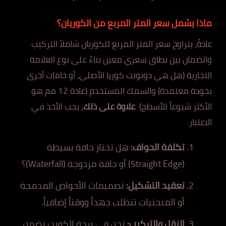
ماذا يشمل سعر المتر المربع من الكوريان؟
عادةً، يتراوح سعر المتر المربع للكوريان شاملاً التركيب
والضمان بين نطاق سعري معين بناءً على نوع العلامة
التجارية (هل هي دوبونت كوريا الأصلي، أو خامات أخرى
بجودة معتمدة) والسمك المستخدم (عادة 12 مم هو
الأكثر شيوعاً للأسطح).
علاوة على ذلك
، يجب الأخذ في
الاعتبار:
تكلفة الحواف:
هل تختار حافة بسيطة
(Straight Edge) أو حافة مزدوجة (Waterfall)؟
تعقيد التشكيل:
تصميمات الأحواض المدمجة
أو المنحنيات تتطلب جهداً ووقتاً إضافياً.
النقل والتركيب:
نحن في برجة الكويت نضمن