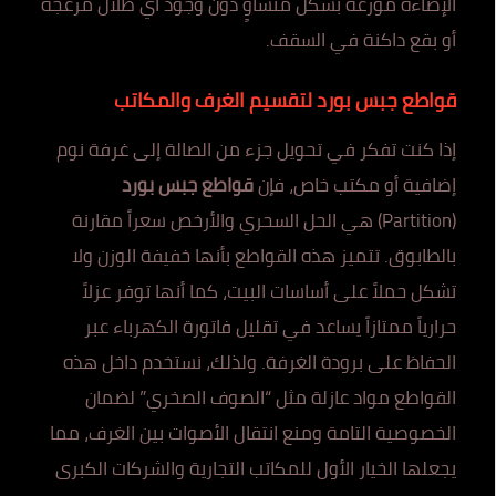
الإضاءة موزعة بشكل متساوٍ دون وجود أي ظلال مزعجة
أو بقع داكنة في السقف.
قواطع جبس بورد لتقسيم الغرف والمكاتب
إذا كنت تفكر في تحويل جزء من الصالة إلى غرفة نوم
إضافية أو مكتب خاص، فإن
قواطع جبس بورد
(Partition) هي الحل السحري والأرخص سعراً مقارنة
بالطابوق. تتميز هذه القواطع بأنها خفيفة الوزن ولا
تشكل حملاً على أساسات البيت، كما أنها توفر عزلاً
حرارياً ممتازاً يساعد في تقليل فاتورة الكهرباء عبر
الحفاظ على برودة الغرفة. ولذلك، نستخدم داخل هذه
القواطع مواد عازلة مثل “الصوف الصخري” لضمان
الخصوصية التامة ومنع انتقال الأصوات بين الغرف، مما
يجعلها الخيار الأول للمكاتب التجارية والشركات الكبرى