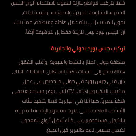
قمنا بتركيب قواطع عازلة للصوت باستخدام ألواح الجبس
الحمراء المقاومة للحريق والضوضاء. ونتيجة لذلك،
تحول المكتب إلى بيئة عمل هادئة ومنظمة، مما يثبت
أن الجبس بورد ليس للزينة فقط بل للوظيفة أيضاً.
تركيب جبس بورد بحولي والجابرية
منطقة حولي تمتاز بالنشاط والحيوية، وأغلب الشقق
هناك تحتاج إلى لمسات ذكية لاستغلال المساحات. لذلك،
فإن
فني جبس بورد في حولي
متخصص في عمل
مكتبات التلفزيون (TV Units) التي توفر مساحة وتضفي
شكلاً عصرياً. كما أننا في الجابرية قمنا بتنفيذ مئات
الأسقف المعلقة التي غيرت مفهوم الإضاءة المنزلية
بالكامل، مستخدمين في ذلك أفضل أنواع المعجون
لضمان ملمس ناعم كالحرير قبل الصبغ.