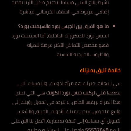
بشرط إبلاغ الفني مسبقاً لتدعيم مكان الثريا بحديد
إضافي مربوط في السقف الخرساني مباشرة.
ما هو الفرق بين الجبس بورد والسيمنت بورد؟
الجبس بورد للديكورات الداخلية، أما السيمنت بورد
فهو مخصص للأماكن الأكثر عرضة للمياه
والظروف الخارجية القاسية.
خاتمة تليق بمنزلك
في النهاية، منزلك هو مرآة لذوقك، واللمسات التي
يضعها
فني تركيب جبس بورد الكويت
هي التي تمنح
هذا المرآة بريقها الخاص. لا تتردد في تحويل رؤيتك إلى
واقع ملموس، فنحن نمتلك الأدوات، الخبرة، والشغف
لتحويل أي مساحة إلى تحفة معمارية. اتصل بنا الآن على
الرقم
55537648
واحصل على استشارة مجانية