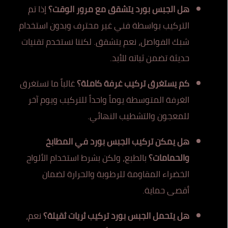
هل الجبس بورد يتشقق مع مرور الوقت؟
إذا تم
التركيب بواسطة فني غير محترف وبدون استخدام
شبك الفواصل، نعم يتشقق. لكننا نستخدم تقنيات
حديثة تضمن ثباته للأبد.
كم يستغرق تركيب غرفة كاملة؟
غالباً ما تستغرق
الغرفة المتوسطة يوماً واحداً للتركيب ويوم آخر
للمعجون والتشطيب النهائي.
هل يمكن تركيب الجبس بورد في المطابخ
والحمامات؟
بالطبع، ولكن بشرط استخدام الألواح
الخضراء المقاومة للرطوبة والحرارة لضمان
أقصى حماية.
هل يتحمل الجبس بورد تركيب ثريات ثقيلة؟
نعم،