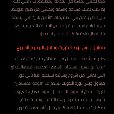
مما يضفي لمسة من الحداثة المطلقة. بناءً على ذلك،
إذا كنت تملك مساحة واسعة وتخشى من ضياع هويتها،
فإن الحل يكمن في تصميمات “الأوبن بلان” التي ينفذها
فريقنا باحترافية، حيث يتم دمج الفتحات التكييفية مع
فتحات الإضاءة بشكل انسيابي لا يصدق.
مقاول جبس بورد الكويت وحلول الترميم السريع
كثير من أصحاب المنازل في مناطق مثل “مشرف” أو
“بيان” يواجهون مشكلة الأسقف القديمة المتهالكة أو
التي تعاني من شروخ إنشائية بسيطة. هنا يأتي دور
مقاول جبس بورد الكويت
ليقدم لك “الوجه المستعار”
للبيت؛ فنحن لا نقوم بالهدم، بل نقوم بتغطية العيوب
بألواح جبسية متينة وسريعة التنفيذ. ونتيجة لذلك،
يمكنك تجديد منزلك بالكامل خلال أيام معدودة دون