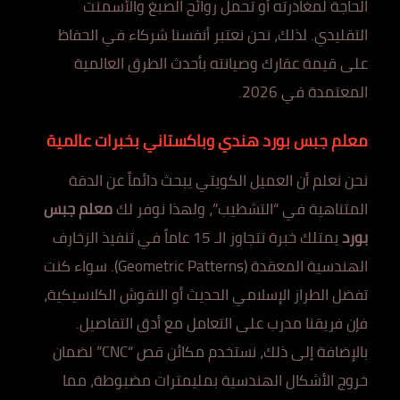
الحاجة لمغادرته أو تحمل روائح الصبغ والأسمنت
التقليدي. لذلك، نحن نعتبر أنفسنا شركاء في الحفاظ
على قيمة عقارك وصيانته بأحدث الطرق العالمية
المعتمدة في 2026.
معلم جبس بورد هندي وباكستاني بخبرات عالمية
نحن نعلم أن العميل الكويتي يبحث دائماً عن الدقة
المتناهية في “التشطيب”، ولهذا نوفر لك
معلم جبس
بورد
يمتلك خبرة تتجاوز الـ 15 عاماً في تنفيذ الزخارف
الهندسية المعقدة (Geometric Patterns). سواء كنت
تفضل الطراز الإسلامي الحديث أو النقوش الكلاسيكية،
فإن فريقنا مدرب على التعامل مع أدق التفاصيل.
بالإضافة إلى ذلك، نستخدم مكائن قص “CNC” لضمان
خروج الأشكال الهندسية بمليمترات مضبوطة، مما