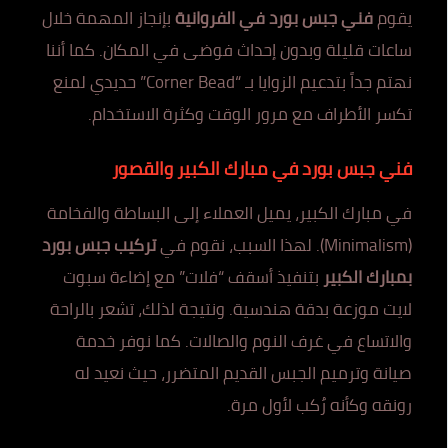
يقوم
فني جبس بورد في الفروانية
بإنجاز المهمة خلال
ساعات قليلة وبدون إحداث فوضى في المكان. كما أننا
نهتم جداً بتدعيم الزوايا بـ “Corner Bead” حديدي لمنع
تكسر الأطراف مع مرور الوقت وكثرة الاستخدام.
فني جبس بورد في مبارك الكبير والقصور
في مبارك الكبير، يميل العملاء إلى البساطة والفخامة
(Minimalism). لهذا السبب، نقوم في
تركيب جبس بورد
بمبارك الكبير
بتنفيذ أسقف “فلات” مع إضاءة سبوت
لايت موزعة بدقة هندسية. ونتيجة لذلك، تشعر بالراحة
والاتساع في غرف النوم والصالات. كما نوفر خدمة
صيانة وترميم الجبس القديم المتضرر، حيث نعيد له
رونقه وكأنه رُكب لأول مرة.