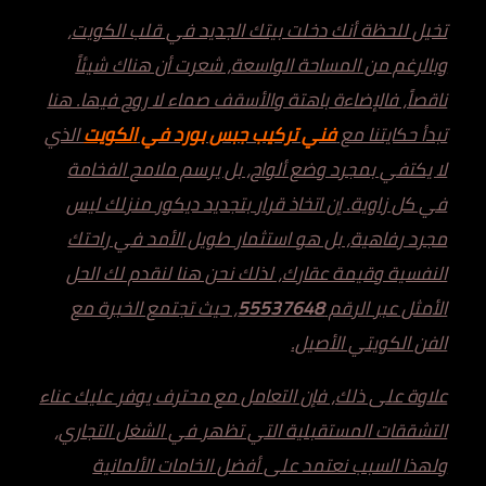
تخيل للحظة أنك دخلت بيتك الجديد في قلب الكويت،
وبالرغم من المساحة الواسعة، شعرت أن هناك شيئاً
ناقصاً، فالإضاءة باهتة والأسقف صماء لا روح فيها. هنا
تبدأ حكايتنا مع
فني تركيب جبس بورد في
الكويت
الذي
لا يكتفي بمجرد وضع ألواح، بل يرسم ملامح الفخامة
في كل زاوية. إن اتخاذ قرار بتجديد ديكور منزلك ليس
مجرد رفاهية، بل هو استثمار طويل الأمد في راحتك
النفسية وقيمة عقارك، لذلك نحن هنا لنقدم لك الحل
الأمثل عبر الرقم
55537648
، حيث تجتمع الخبرة مع
الفن الكويتي الأصيل.
علاوة على ذلك، فإن التعامل مع محترف يوفر عليك عناء
التشققات المستقبلية التي تظهر في الشغل التجاري،
ولهذا السبب نعتمد على أفضل الخامات الألمانية