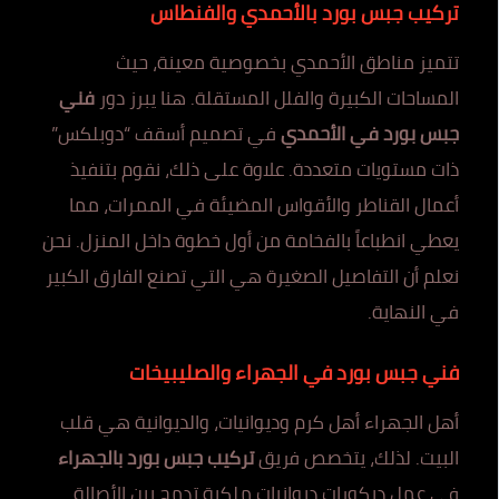
تركيب جبس بورد بالأحمدي والفنطاس
تتميز مناطق الأحمدي بخصوصية معينة، حيث
المساحات الكبيرة والفلل المستقلة. هنا يبرز دور
فني
جبس بورد في الأحمدي
في تصميم أسقف “دوبلكس”
ذات مستويات متعددة. علاوة على ذلك، نقوم بتنفيذ
أعمال القناطر والأقواس المضيئة في الممرات، مما
يعطي انطباعاً بالفخامة من أول خطوة داخل المنزل. نحن
نعلم أن التفاصيل الصغيرة هي التي تصنع الفارق الكبير
في النهاية.
فني جبس بورد في الجهراء والصليبيخات
أهل الجهراء أهل كرم وديوانيات، والديوانية هي قلب
البيت. لذلك، يتخصص فريق
تركيب جبس بورد بالجهراء
في عمل ديكورات ديوانيات ملكية تدمج بين الأصالة