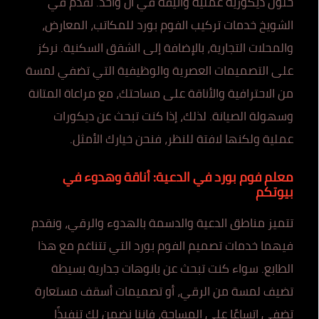
حلول ديكورية عملية وأنيقة في آن واحد. نقدم في
الشويخ خدمات تركيب الفوم بورد للمكاتب، المعارض،
والمحلات التجارية، بالإضافة إلى الشقق السكنية. نركز
على التصميمات العصرية والوظيفية التي تضفي لمسة
من الاحترافية والأناقة على مساحتك، مع مراعاة المتانة
وسهولة الصيانة. لذلك، إذا كنت تبحث عن ديكورات
عملية ولكنها لافتة للنظر، فنحن خيارك الأمثل.
معلم فوم بورد في الدعية: أناقة وهدوء في
بيوتكم
تتميز مناطق الدعية والدسمة بالهدوء والرقي، ونقدم
فيهما خدمات تصميم الفوم بورد التي تتناغم مع هذا
الطابع. سواء كنت تبحث عن بانوهات جدارية بسيطة
تضيف لمسة من الرقي، أو تصميمات أسقف مستعارة
تضفي اتساعًا على المساحة، فإننا نضمن لك تنفيذًا