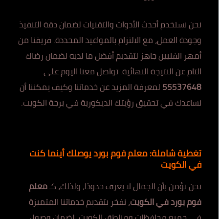
نحن نستخدم أحدث الأدوات والتقنيات لضمان دقة التنفيذ
وجودة العمل، مع الالتزام بالمواعيد المحددة. فريقنا من
أمهر الفنيين جاهز لتقديم أفضل ما لديه لضمان رضاك
التام عن النتيجة النهائية. تواصل معنا اليوم على
55537648
لمعرفة المزيد عن خدماتنا وكيف يمكننا أن
نساعدك في تحقيق رؤيتك الديكورية في برجة الكويت.
تغطية شاملة: معلم فوم بورد يوصلك أينما كنت
في الكويت
نحن نؤمن بأن الجمال لا يعرف حدودًا، ولذلك، كـ
معلم
فوم بورد في الكويت
، نفخر بتقديم خدماتنا المتميزة
في جميع محافظات ومناطق الكويت، لضمان وصول