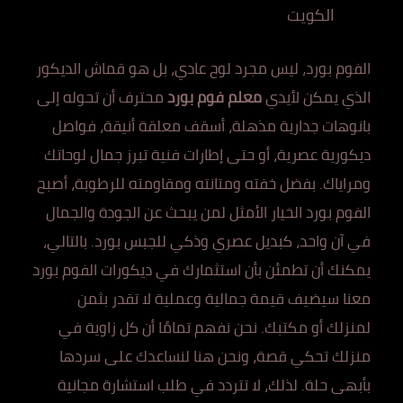
الكويت
الفوم بورد، ليس مجرد لوح عادي، بل هو قماش الديكور
الذي يمكن لأيدي
معلم فوم بورد
محترف أن تحوله إلى
بانوهات جدارية مذهلة، أسقف معلقة أنيقة، فواصل
ديكورية عصرية، أو حتى إطارات فنية تبرز جمال لوحاتك
ومراياك. بفضل خفته ومتانته ومقاومته للرطوبة، أصبح
الفوم بورد الخيار الأمثل لمن يبحث عن الجودة والجمال
في آن واحد، كبديل عصري وذكي للجبس بورد. بالتالي،
يمكنك أن تطمئن بأن استثمارك في ديكورات الفوم بورد
معنا سيضيف قيمة جمالية وعملية لا تقدر بثمن
لمنزلك أو مكتبك. نحن نفهم تمامًا أن كل زاوية في
منزلك تحكي قصة، ونحن هنا لنساعدك على سردها
بأبهى حلة. لذلك، لا تتردد في طلب استشارة مجانية