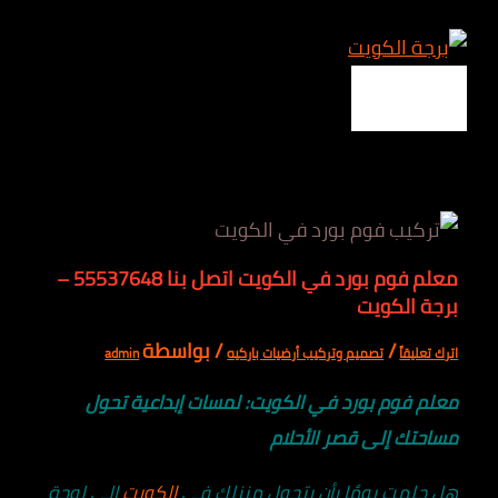
Main
اكتب
اسم*
Email*
الموقع
تخطي
Menu
هنا...
إلى
المحتوى
معلم فوم بورد في الكويت اتصل بنا 55537648 –
برجة الكويت
/
/ بواسطة
اترك تعليقاً
تصميم وتركيب أرضيات باركيه
admin
معلم فوم بورد في الكويت: لمسات إبداعية تحول
مساحتك إلى قصر الأحلام
هل حلمت يومًا بأن يتحول منزلك في
الكويت
إلى لوحة