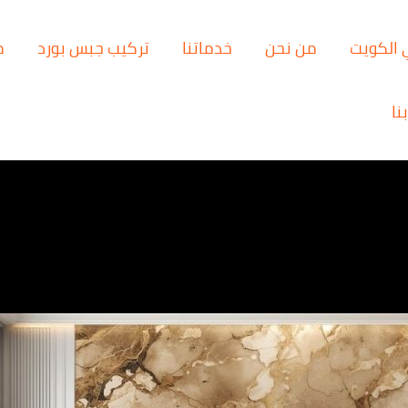
 الكويت
من نحن
خدماتنا
تركيب جبس بورد
م
نا