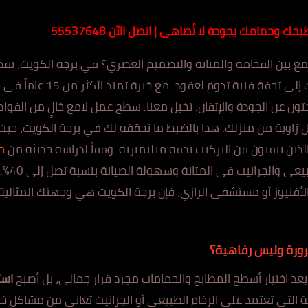
مطبخك وحمامك بجودة ل
ا تُ
ضاهى | اتصل الآن 55537648
ع بين الفخامة والمتانة والتصميم العصري؟ في برجة الكويت، نقد
الاحترافية التي تحول مطبخك وح
 يبحثون عن الجودة والإتقان. تخيل معنا: سطح عمل لامع خالٍ من ال
اوية من منزلك. هذا بالضبط ما نحققه لك في برجة الكويت، حيث ن
لذين يتقنون فن التركيب بدقة ميليمترية. وفقاً لدراسة حديثة من
م
يعي والجرانيت في المتانة وسهولة الصيانة بنسبة ت
صل إلى 40
%.
أ
ف
نيوز أو مستشفى الرازي، فإن برجة الكويت هي وجهتك المثالي
رورة وليس رفاهية؟
عد ا
ختيار أ
سطح المطابخ والحمامات مجرد قرار جمالي، بل أصبح
است
ية التي تعتمد على الرخام الطبيعي أو الجرانيت تعاني من مشاكل خ