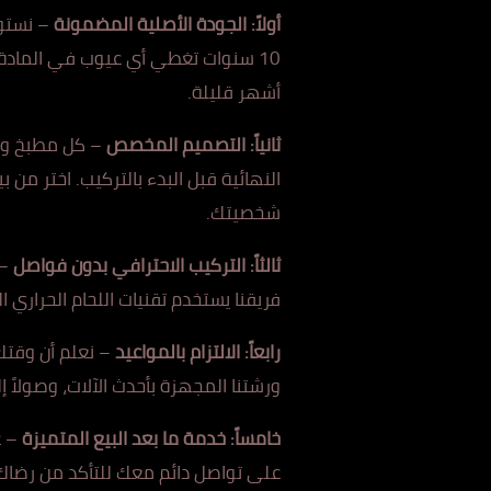
أولاً: الجودة الأصلية المضمونة
– نستور
10 سنوات تغطي أي ع
يوب في الم
ادة
أشهر قليلة.
ثانياً: التصميم المخصص
– ك
ل م
طبخ وح
النهائية قبل البدء بالتركيب. اختر من بين أكثر من 100 لون
شخصيتك.
ثالثاً: التركيب الاحترافي ب
دون
فواصل
– 
فريقنا يستخدم تقنيات اللحام الحراري ا
رابعاً: الالتزام بالمواعيد
– نعلم أ
ن و
قتك 
ورشتنا المجهزة بأحدث الآلات، وصولاً إل
خامساً: خدمة ما بعد البيع الم
ت
ميزة
– ع
على تواصل دائم معك للتأكد من رضاك ا