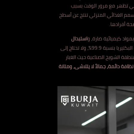
ي تظهر مع مرور الوقت بسبب
ن
زلي تنتج عن أسطح
ة أفرادها.
مواد كيميائية ضارة، و
استبدال
بكتيريا بن
سبة 99
.9%، ولا تحتاج إلى
قة الشويخ الصناعية ح
يث الغ
بار
نظ
افة د
ائمة، جمالاً لا يتلاشى، ومتانة