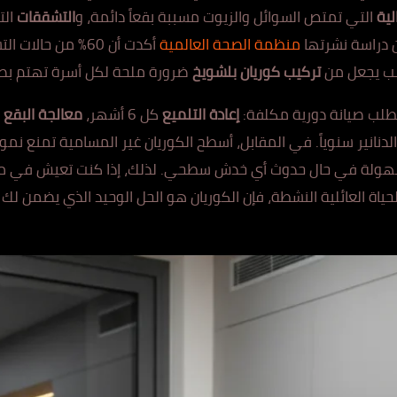
لية
التي تمت
ص الس
وائل والزيوت مسببة بقعاً دائمة، و
التشققات
الت
 دراسة ن
ش
رتها
منظمة الصحة العالمية
أكدت أن 60% من حالات التسمم الغذائي الم
رعب يجعل من
تركيب كوريان
بلشويخ
ضرورة ملحة لكل أسرة تهتم بصح
تطلب ص
يانة دورية م
كلفة:
إعادة التلميع
كل 6 أشهر،
معالجة البقع
ب
دنانير سنوياً. في المقابل، أسطح الكوريان غير المسامية تمنع نمو ال
هولة
في حال حدوث أي خدش سطحي. لذلك، إذا كنت تعيش في منط
لحياة العائلية النشطة، فإن الكوريان هو الحل الوحيد الذي يضمن لك