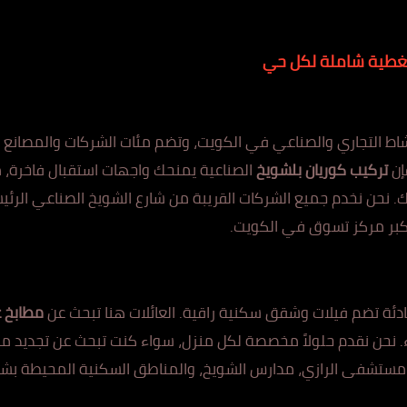
غطية شاملة لكل حي
اط التجاري وال
صناعي في الكويت، وتضم مئات الشركات والمصانع وال
إن
تركيب كوريان بلشويخ
الصناعية يمنحك وا
جهات
استقبال فاخرة، 
. نحن نخدم جميع الشركات القريبة من شارع الشويخ الصناعي
ال
رئي
بر مركز تسوق في الكويت.
ئة ت
ض
م فيلات وشقق سكنية راقية. العائلات هنا تبحث عن
مطابخ 
ء. نحن نقدم حلولاً مخصصة لكل منز
ل، س
واء كنت تبحث عن تجديد م
م
ستشفى الرازي، مدارس الشويخ، والمناطق السكنية المحيطة بشار