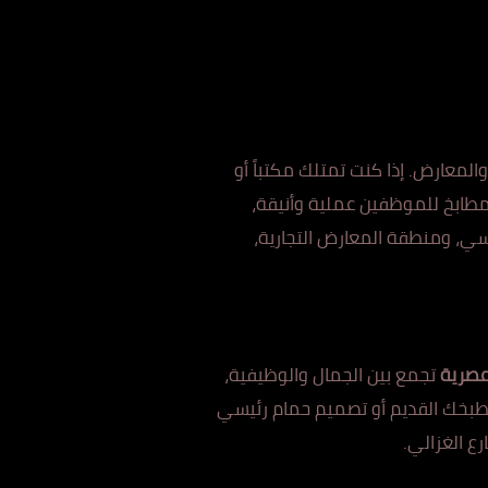
معارض. إذا كنت تمتلك مكتباً أ
و
مطابخ للموظفين عملية وأنيقة،
سي، ومنطقة المعارض التجارية،
عصرية
تج
مع بين الج
مال والوظيفية،
طبخك القديم أو تصميم حمام رئيسي
ع الغ
ز
الي.