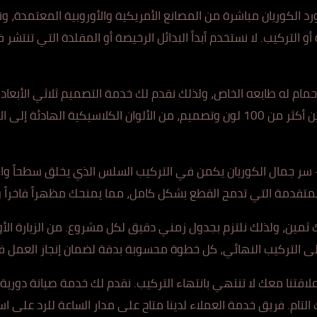
د الكوريان مباشرة من الم
صانع الأم
ريكية والأوروبية المعتمدة، 
 أو التركيب. لا نستخدم أبداً البدائل الرخيصة أو المقلدة التي تنتش
ر ف
مام له طابعه الخاص، ولذلك نقدم لك خدمة التصميم ثلاثي الأبعاد ال
 وتصميم، من الأل
وان الك
لاسيكية الهادئة إلى ال
سر جمال الكوريان يكمن في التركيب السلس الذي يخلق سطحاً وا
لم
تقدمة الت
ي تدمج القطع بشكل كامل، مما يمنحك مظهراً فاخراً و
ثمين، ولذلك نلتزم بجدول زمني دقيق لكل مشروع. من الزيارة الأول
ى الت
ركيب النهائي،
كل خطوة محسوبة بدقة لضمان إنجاز العمل في
لاقتنا معك لا تنتهي بانتهاء التركيب. نقدم لك خدمة صيانة دورية 
لتام. فريق خدمة العملاء ل
دينا مت
اح على مدار الساعة للرد على 