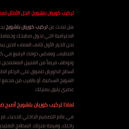
تركيب كوريان بلشويخ: الحل الأمثل ل
هل تبحث عن
تركيب كوريان بلشويخ
يجم
نحن الخيار الأول لآلاف العملاء الذين
التنظيف، ويعكس ذوقك الرفيع في كل ز
ونوظف فريقاً من الفنيين المعتمدين ا
أسطح الكوريان تتفوق على الرخام الطب
الشويخ السكنية، أو بالقرب من مجمع ال
ع
صري يليق بمنزلك.
لماذا تركيب كوريان بلشويخ أصبح ض
في عالم التصميم الداخلي الحديث، لم ي
را
حتك، وق
يمة منزلك. المطابخ التقليد