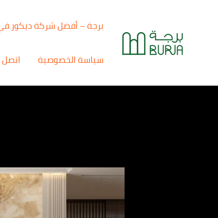
خطي
لى
برجة – أفضل شركة ديكور في
لمحتوى
سياسة الخصوصية
اتصل ب