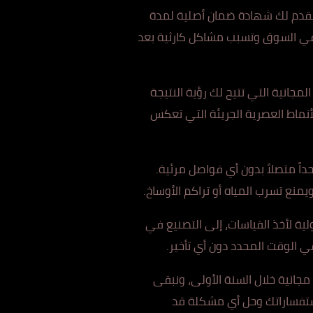
ونقدم لك شهادة ضمان أصلية لمدة
ي الس
وق وتسبب مشاكل كارثية بعد
مجانية الت
ي تت
يح لك رؤية النتيجة
أنماط العصرية الجريئة التي تعكس
ح
داً متص
لاً بدون أي فواصل مرئية.
ي
م
نع تسرب المياه أو تراكم الأوساخ.
ية لأ
خ
ذ القياسات، إلى التصنيع في
 الوقت المحدد دون أي تأخير.
مجانية خلال الس
نة الأولى،
ونبقى
استفساراتك وحل أي مشكلة قد