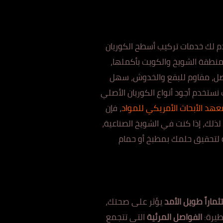
م لك خدمات تركيب أسطح الكوريان
مامك إلى تحفة فنية تدوم لعقود. مع خبرة تمتد لأكثر من 15 عاماً في منطقة الشويخ والكويت بأكملها،
فواصل، مقاوم للبقع والخدوش، سهل
ستخدم أجود أنواع الكوريان الأصلي
عهد الأبحاث الأمريكي للمواد
، فإن
 لذلك، إذا كنت في الشويخ الصناعية،
ة لتحقيق حلمك بمطبخ أو
حمام
ثماراً طويل الأمد
يؤثر على صحتك،
طيرة:
الفواصل الم
ر
ئية
التي تتجمع