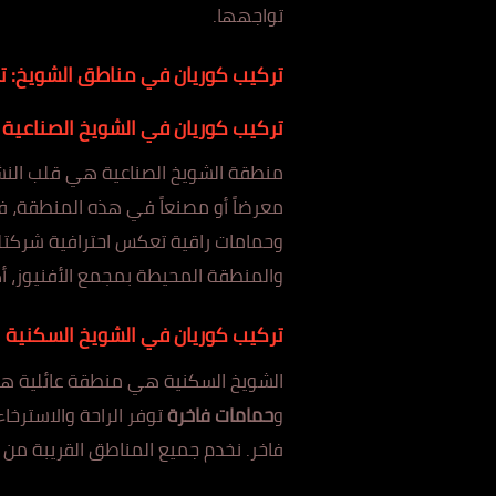
تواجهها.
تركيب كوريان
في
مناطق الشويخ: ت
تركيب كوريان في الشويخ الصناعية
منطقة الشويخ الصناعية هي قلب الن
ش
مع
رضاً أو مصنعاً في هذه المنطقة، ف
وحمامات را
قية تعكس اح
ترافية شركتك
والمنطقة المحيطة بمجمع الأفنيوز، أ
ك
تركيب كوريان في الشويخ السكنية
الشويخ السكنية هي منطقة عائلية هاد
و
حمامات فاخرة
توفر الراحة والاسترخا
فاخر. نخدم جميع المناطق الق
ريبة من 