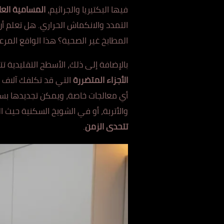
فيها البكتيريا والجراثيم،
المسامية العا
التمدد والانكماش الحراري. هل تعلم أن
المطابخ غير الصحية؟ هذا الواقع الم
بالإضافة إلى ذلك، الأسطح التقليدية ت
الأجزاء المتضررة
الت
ي ق
د تكلفك آلاف ال
أي معالجات خاصة، ويمكن تج
ديدها بس
والأتربة، أو في الشويخ السكنية حيث ا
تتحدى الزمن
.