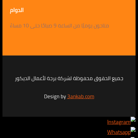
الدوام
متاحون يوميًا من الساعة 9 صباحًا حتى 10 مساءً
لحقوق محفوظة لشركة برجة لأعمال الديكور
Design by
3ankab.com